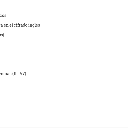
icos
 en el cifrado ingles
ps)
cias (II - V7)