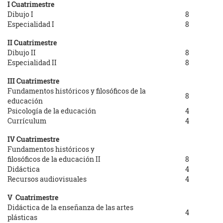
I Cuatrimestre
Dibujo I
8
Especialidad I
8
II Cuatrimestre
Dibujo II
8
Especialidad II
8
III Cuatrimestre
Fundamentos históricos y filosóficos de la
8
educación
Psicología de la educación
4
Currículum
4
IV Cuatrimestre
Fundamentos históricos y
filosóficos de la educación II
8
Didáctica
4
Recursos audiovisuales
4
V Cuatrimestre
Didáctica de la enseñanza de las artes
4
plásticas