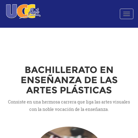
Men
de
Nave
BACHILLERATO EN
ENSEÑANZA DE LAS
ARTES PLÁSTICAS
Consiste en una hermosa carrera que liga las artes visuales
con la noble vocación de la enseñanza.